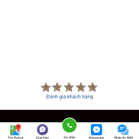
Đánh giá khách hàng
© 2026 -
Công ty TNHH Sản Xuất - Thương Mại Phú An
Gọi điện
Tìm đường
Chat Zalo
Messenger
Nhắn tin SMS