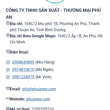
CÔNG TY TNHH SẢN XUẤT - THƯƠNG MẠI PHÚ
AN
Địa chỉ:
164C/2 khu phố 1B, Phường An Phú, Thành
phố Thuận An, Tỉnh Bình Dương
Địa chỉ theo Google Maps:
164C/2 Ấp 1B, An Phú, Hồ
Chí Minh
Điện thoại:
0908649899
(Mrs Hằng)
0974810610
(Ms Ngân)
0981234979
(Mr Vinh)
Email:
info@phuanpe.com
Website:
phuanpe.com
Mã số thuế
: 3700709710