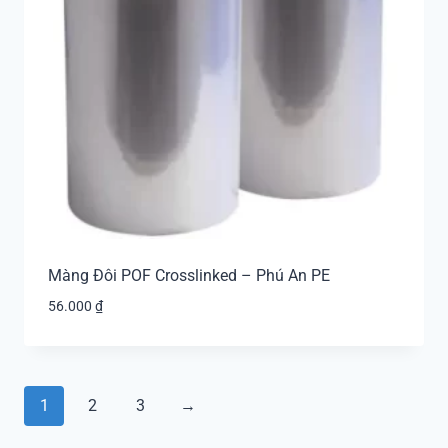
Màng Đôi POF Crosslinked – Phú An PE
56.000
₫
1
2
3
→