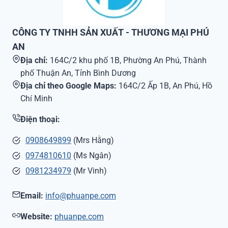
CÔNG TY TNHH SẢN XUẤT - THƯƠNG MẠI PHÚ
AN
Địa chỉ:
164C/2 khu phố 1B, Phường An Phú, Thành
phố Thuận An, Tỉnh Bình Dương
Địa chỉ theo Google Maps:
164C/2 Ấp 1B, An Phú, Hồ
Chí Minh
Điện thoại:
0908649899
(Mrs Hằng)
0974810610
(Ms Ngân)
0981234979
(Mr Vinh)
Email:
info@phuanpe.com
Website:
phuanpe.com