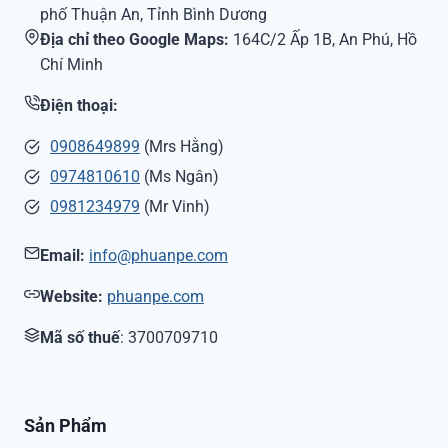
phố Thuận An, Tỉnh Bình Dương
Địa chỉ theo Google Maps:
164C/2 Ấp 1B, An Phú, Hồ
Chí Minh
Điện thoại:
0908649899
(Mrs Hằng)
0974810610
(Ms Ngân)
0981234979
(Mr Vinh)
Email:
info@phuanpe.com
Website:
phuanpe.com
Mã số thuế
: 3700709710
Sản Phẩm