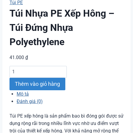
Túi PE
Túi Nhựa PE Xếp Hông –
Túi Đứng Nhựa
Polyethylene
41.000
₫
Túi
Nhựa
Thêm vào giỏ hàng
PE
Xếp
Mô tả
Hông
Đánh giá (0)
-
Túi
Túi PE xếp hông là sản phẩm bao bì đóng gói được sử
Đứng
dụng rộng rãi trong nhiều lĩnh vực nhờ ưu điểm vượt
Nhựa
trội của thiết kế xếp hông. Với khả năng mở rộng thể