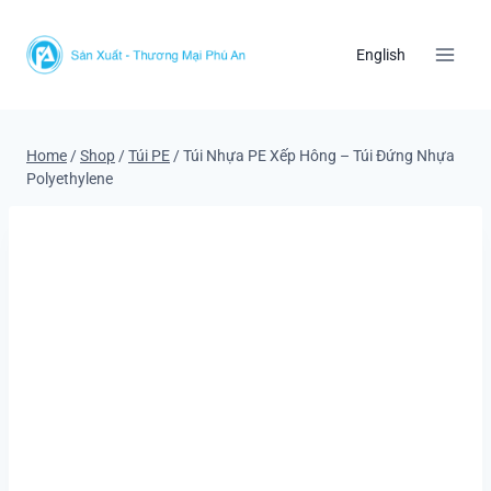
Skip
to
English
content
Home
/
Shop
/
Túi PE
/
Túi Nhựa PE Xếp Hông – Túi Đứng Nhựa
Polyethylene