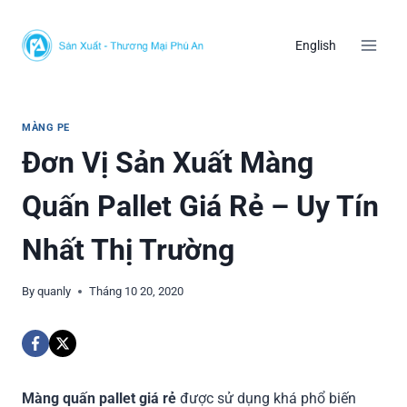
Skip
to
English
content
MÀNG PE
Đơn Vị Sản Xuất Màng
Quấn Pallet Giá Rẻ – Uy Tín
Nhất Thị Trường
By
quanly
Tháng 10 20, 2020
Màng quấn pallet giá rẻ
được sử dụng khá phổ biến