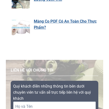
Màng Co POF Có An Toàn Cho Thực
Phẩm?
LIÊN HỆ VỚI CHÚNG TÔI
Quý khách điền những thông tin bên dưới
chuyên viên tư vấn sẽ trực tiếp liên hệ với quý
khách