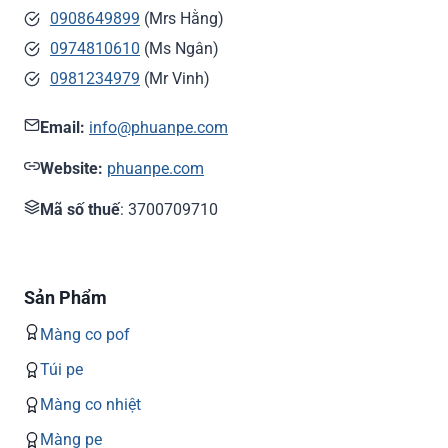
0908649899
(Mrs Hằng)
0974810610
(Ms Ngân)
0981234979
(Mr Vinh)
Email:
info@phuanpe.com
Website:
phuanpe.com
Mã số thuế
: 3700709710
Sản Phẩm
Màng co pof
Túi pe
Màng co nhiệt
Màng pe