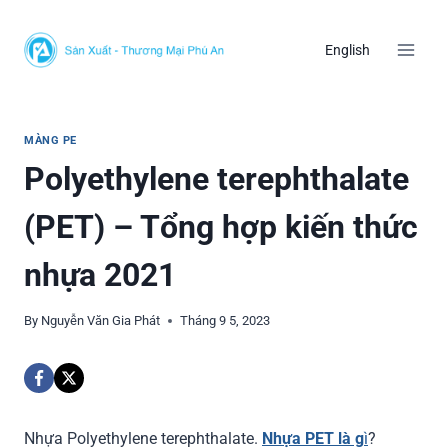
Skip
to
English
content
MÀNG PE
Polyethylene terephthalate
(PET) – Tổng hợp kiến thức
nhựa 2021
By
Nguyễn Văn Gia Phát
Tháng 9 5, 2023
Nhựa Polyethylene terephthalate.
Nhựa PET là g
ì
?