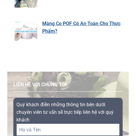
Màng Co POF Có An Toàn Cho Thực
Phẩm?
LIÊN HỆ VỚI CHÚNG TÔI
Quý khách điền những thông tin bên dưới
chuyên viên tư vấn sẽ trực tiếp liên hệ với quý
khách