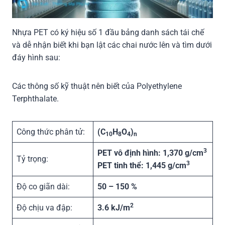
Nhựa PET có ký hiệu số 1 đầu bảng danh sách tái chế
và dễ nhận biết khi bạn lật các chai nước lên và tìm dưới
đáy hình sau:
Các thông số kỹ thuật nên biết của Polyethylene
Terphthalate.
Công thức phân tử:
(C
H
O
)
10
8
4
n
3
PET vô định hình: 1,370 g/cm
Tỷ trọng:
3
PET tinh thể: 1,445 g/cm
Độ co giãn dài:
50 – 150 %
2
Độ chịu va đập:
3.6 kJ/m